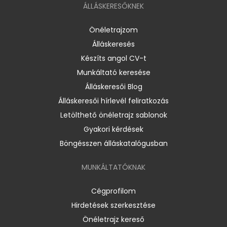
ÁLLÁSKERESŐKNEK
Önéletrajzom
Álláskeresés
Készíts angol CV-t
Munkáltató keresése
Álláskeresői Blog
Álláskeresői hírlevél feliratkozás
Letölthető önéletrajz sablonok
Gyakori kérdések
Böngésszen álláskatalógusban
MUNKÁLTATÓKNAK
Cégprofilom
Hirdetések szerkesztése
Önéletrajz kereső