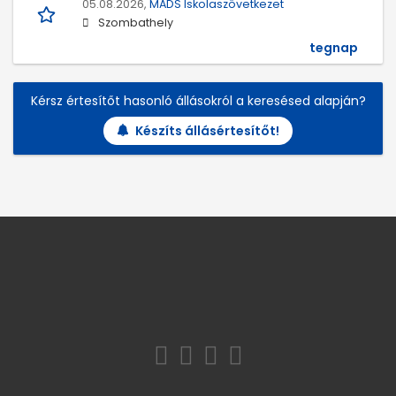
05.08.2026,
MADS Iskolaszövetkezet
Szombathely
tegnap
Kérsz értesítőt hasonló állásokról a keresésed alapján?
Készíts állásértesítőt!