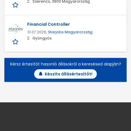
Szerencs, 3900 Magyarország
Financial Controller
31.07.2026,
Starjobs Magyarország
Gyöngyös
Kérsz értesítőt hasonló állásokról a keresésed alapján?
Készíts állásértesítőt!