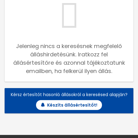
Jelenleg nincs a keresésnek megfelelő
álláshirdetésünk. Iratkozz fel
állásértesítőre és azonnal tájékoztatunk
emailben, ha felkerül ilyen állás.
Kérsz értesítőt hasonló állásokról a keresésed alapján?
Készíts állásértesítőt!