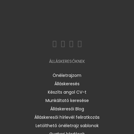
ÁLLÁSKERESŐKNEK
Önéletrajzom
Álláskeresés
Készíts angol CV-t
Munkáltató keresése
Álláskeresői Blog
Álláskeresői hírlevél feliratkozás
Letölthető önéletrajz sablonok
Gyakori kérdések