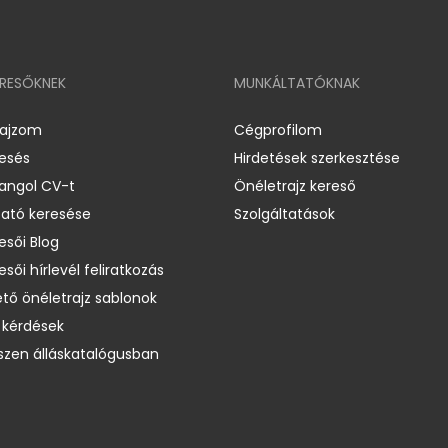
ERESŐKNEK
MUNKÁLTATÓKNAK
rajzom
Cégprofilom
resés
Hirdetések szerkesztése
 angol CV-t
Önéletrajz kereső
ató keresése
Szolgáltatások
esői Blog
esői hírlevél feliratkozás
ető önéletrajz sablonok
 kérdések
zen álláskatalógusban