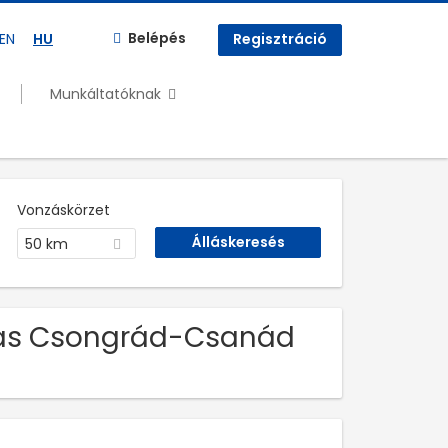
Belépés
EN
HU
Regisztráció
Munkáltatóknak
Vonzáskörzet
50 km
llás Csongrád-Csanád