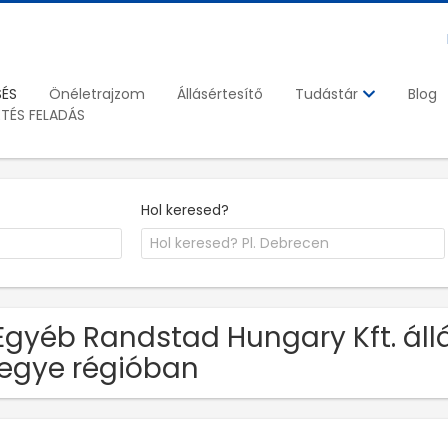
SÉS
Önéletrajzom
Állásértesítő
Blog
Tudástár
ETÉS FELADÁS
Hol keresed?
Egyéb Randstad Hungary Kft. á
egye régióban