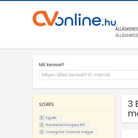
ÁLLÁSKERE
ÁLLÁSHIRD
Mit keresel?
3 
SZŰRÉS
m
Egyéb
Randstad Hungary Kft.
Csongrád-Csanád megye