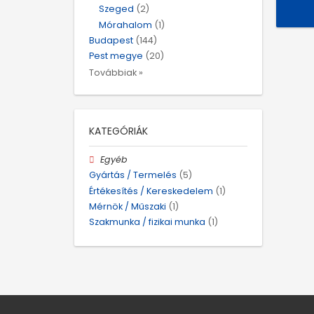
Szeged
(2)
Mórahalom
(1)
Budapest
(144)
Pest megye
(20)
Továbbiak »
KATEGÓRIÁK
Egyéb
Gyártás / Termelés
(5)
Értékesítés / Kereskedelem
(1)
Mérnök / Műszaki
(1)
Szakmunka / fizikai munka
(1)