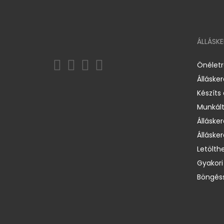
ÁLLÁSK
Önélet
Álláske
Készíts
Munkált
Állásker
Állásker
Letölth
Gyakori
Böngéss