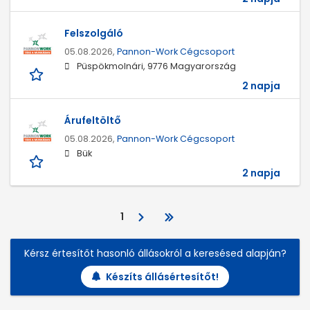
Felszolgáló
05.08.2026,
Pannon-Work Cégcsoport
Püspökmolnári, 9776 Magyarország
2 napja
Árufeltöltő
05.08.2026,
Pannon-Work Cégcsoport
Bük
2 napja
1
Kérsz értesítőt hasonló állásokról a keresésed alapján?
Készíts állásértesítőt!