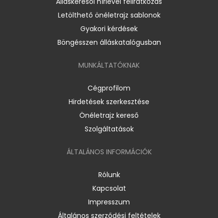
Álláskeresői hírlevél feliratkozás
Letölthető önéletrajz sablonok
Gyakori kérdések
Böngésszen álláskatalógusban
MUNKÁLTATÓKNAK
Cégprofilom
Hirdetések szerkesztése
Önéletrajz kereső
Szolgáltatások
ÁLTALÁNOS INFORMÁCIÓK
Rólunk
Kapcsolat
Impresszum
Általános szerződési feltételek