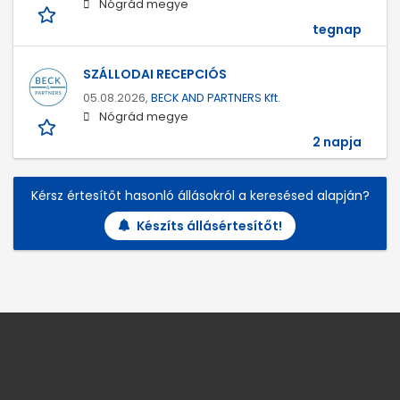
Nógrád megye
tegnap
SZÁLLODAI RECEPCIÓS
05.08.2026,
BECK AND PARTNERS Kft.
Nógrád megye
2 napja
Kérsz értesítőt hasonló állásokról a keresésed alapján?
Készíts állásértesítőt!