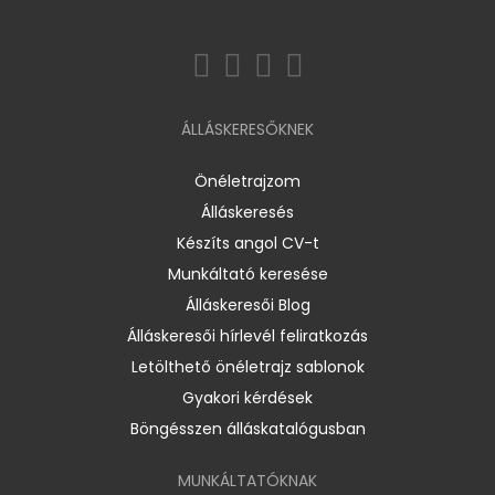
ÁLLÁSKERESŐKNEK
Önéletrajzom
Álláskeresés
Készíts angol CV-t
Munkáltató keresése
Álláskeresői Blog
Álláskeresői hírlevél feliratkozás
Letölthető önéletrajz sablonok
Gyakori kérdések
Böngésszen álláskatalógusban
MUNKÁLTATÓKNAK