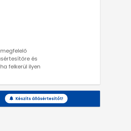
 megfelelő
lásértesítőre és
a felkerül ilyen
Készíts állásértesítőt!