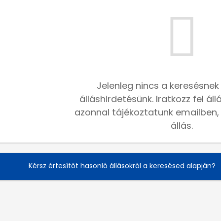
Jelenleg nincs a keresésnek
álláshirdetésünk. Iratkozz fel ál
azonnal tájékoztatunk emailben, h
állás.
Kérsz értesítőt hasonló állásokról a keresésed alapján?