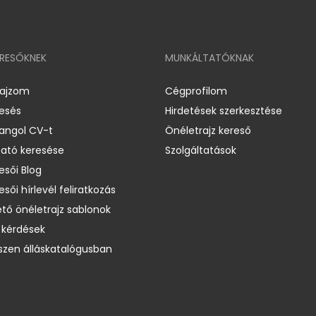
ERESŐKNEK
MUNKÁLTATÓKNAK
rajzom
Cégprofilom
resés
Hirdetések szerkesztése
 angol CV-t
Önéletrajz kereső
ató keresése
Szolgáltatások
esői Blog
esői hírlevél feliratkozás
ető önéletrajz sablonok
 kérdések
zen álláskatalógusban