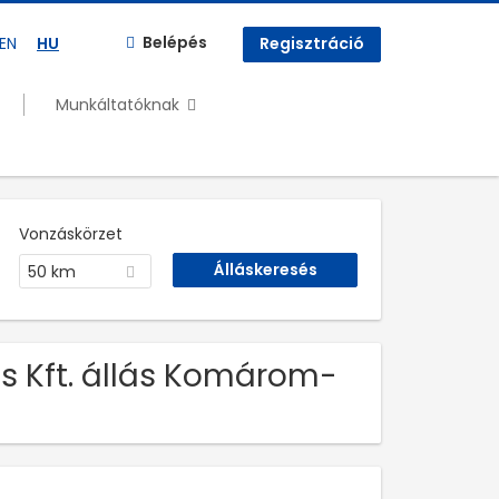
Belépés
EN
HU
Regisztráció
Munkáltatóknak
Vonzáskörzet
50 km
s Kft. állás Komárom-