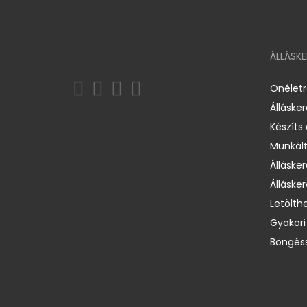
ÁLLÁSK
Önélet
Álláske
Készíts
Munkált
Állásker
Állásker
Letölth
Gyakori
Böngéss