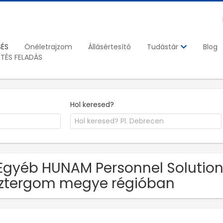
SÉS
Önéletrajzom
Állásértesítő
Blog
Tudástár
ETÉS FELADÁS
Hol keresed?
Egyéb HUNAM Personnel Solution
ztergom megye régióban