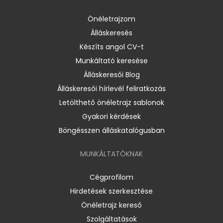
Önéletrajzom
Álláskeresés
Készíts angol CV-t
Munkáltató keresése
Álláskeresői Blog
Álláskeresői hírlevél feliratkozás
Letölthető önéletrajz sablonok
Gyakori kérdések
Böngésszen álláskatalógusban
MUNKÁLTATÓKNAK
Cégprofilom
Hirdetések szerkesztése
Önéletrajz kereső
Szolgáltatások