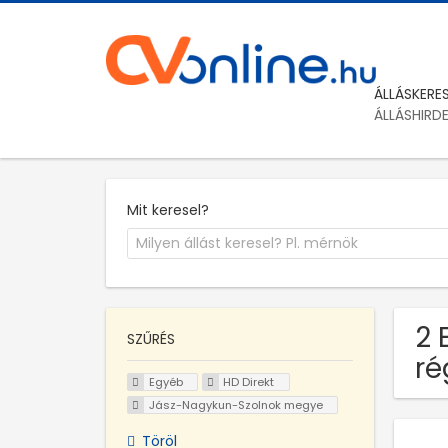
ÁLLÁSKERE
ÁLLÁSHIRD
Mit keresel?
2 
SZŰRÉS
ré
Egyéb
HD Direkt
Jász-Nagykun-Szolnok megye
Töröl