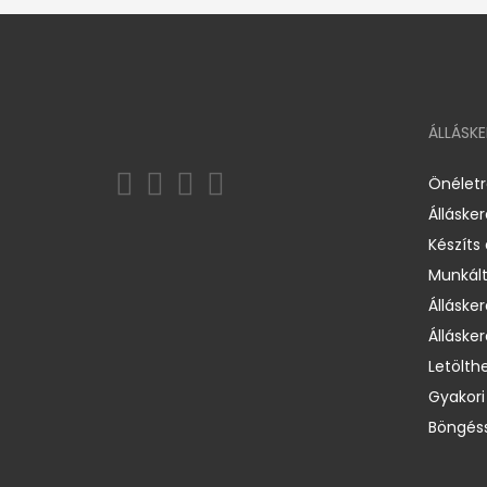
ÁLLÁSK
Önélet
Álláske
Készíts
Munkált
Állásker
Állásker
Letölth
Gyakori
Böngéss