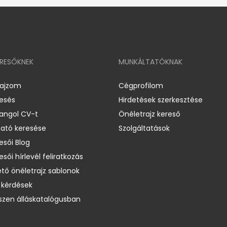
ERESŐKNEK
MUNKÁLTATÓKNAK
rajzom
Cégprofilom
resés
Hirdetések szerkesztése
 angol CV-t
Önéletrajz kereső
ató keresése
Szolgáltatások
esői Blog
esői hírlevél feliratkozás
ető önéletrajz sablonok
 kérdések
zen álláskatalógusban