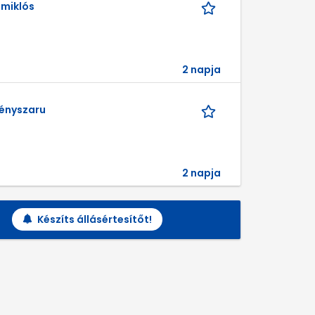
tmiklós
2 napja
fényszaru
2 napja
Készíts állásértesítőt!