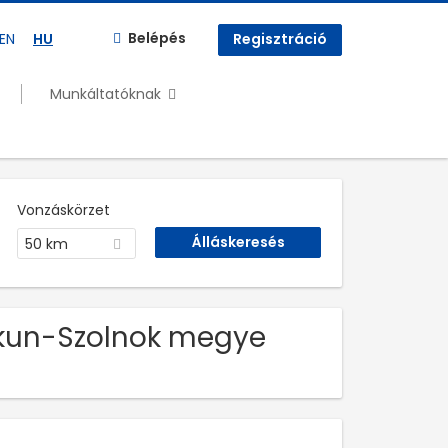
Belépés
EN
HU
Regisztráció
Munkáltatóknak
Vonzáskörzet
50 km
ykun-Szolnok megye