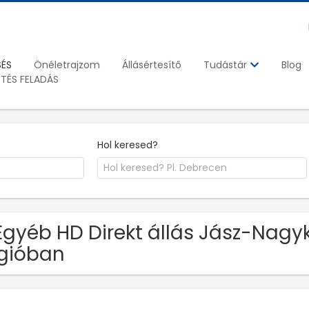
SÉS
Önéletrajzom
Állásértesítő
Blog
Tudástár
ETÉS FELADÁS
Hol keresed?
Egyéb HD Direkt állás Jász-Nag
gióban