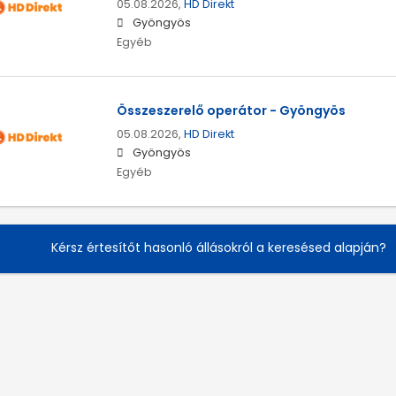
05.08.2026,
HD Direkt
Gyöngyös
Egyéb
Összeszerelő operátor - Gyöngyös
05.08.2026,
HD Direkt
Gyöngyös
Egyéb
Kérsz értesítőt hasonló állásokról a keresésed alapján?