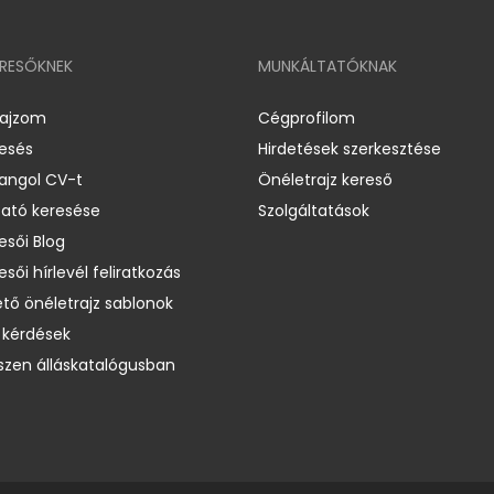
ERESŐKNEK
MUNKÁLTATÓKNAK
rajzom
Cégprofilom
resés
Hirdetések szerkesztése
 angol CV-t
Önéletrajz kereső
ató keresése
Szolgáltatások
esői Blog
esői hírlevél feliratkozás
ető önéletrajz sablonok
 kérdések
zen álláskatalógusban