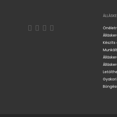
ÁLLÁSK
Önélet
Álláske
Készíts
Munkált
Állásker
Állásker
Letölth
Gyakori
Böngéss