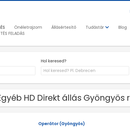
SÉS
Önéletrajzom
Állásértesítő
Blog
Tudástár
ETÉS FELADÁS
Hol keresed?
Egyéb HD Direkt állás Gyöngyös 
Operátor (Gyöngyös)