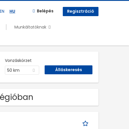
Belépés
EN
HU
Regisztráció
Munkáltatóknak
Vonzáskörzet
50 km
régióban