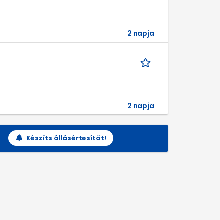
2 napja
2 napja
Készíts állásértesítőt!