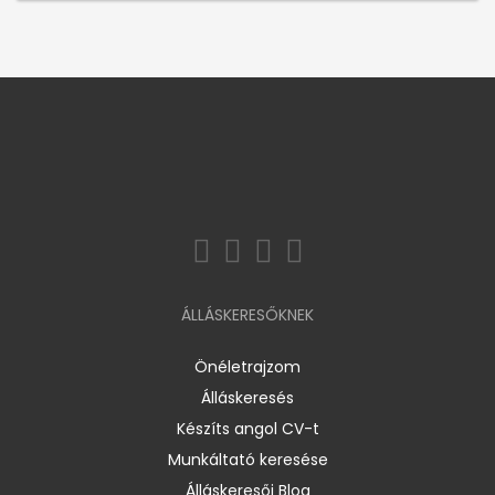
ÁLLÁSKERESŐKNEK
Önéletrajzom
Álláskeresés
Készíts angol CV-t
Munkáltató keresése
Álláskeresői Blog