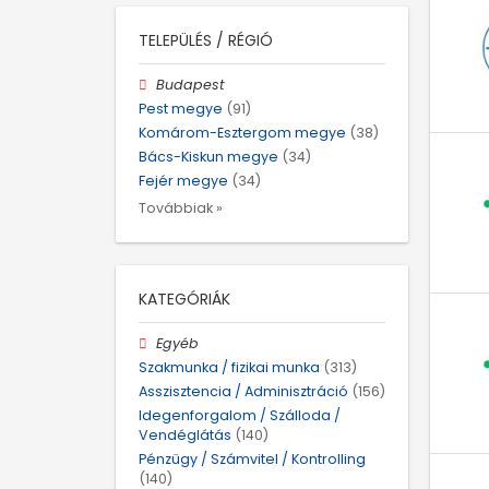
TELEPÜLÉS / RÉGIÓ
Budapest
Pest megye
(91)
Komárom-Esztergom megye
(38)
Bács-Kiskun megye
(34)
Fejér megye
(34)
Továbbiak »
KATEGÓRIÁK
Egyéb
Szakmunka / fizikai munka
(313)
Asszisztencia / Adminisztráció
(156)
Idegenforgalom / Szálloda /
Vendéglátás
(140)
Pénzügy / Számvitel / Kontrolling
(140)