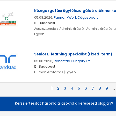
Közigazgatási ügyfélszolgálati diákmunk
05.08.2026,
Pannon-Work Cégcsoport
Budapest
Asszisztencia / Adminisztráció | Adminisztrációs as
Egyéb
Senior E-learning Specialist (Fixed-term)
05.08.2026,
Randstad Hungary Kft.
Budapest
Humán erőforrás | Egyéb
1
2
3
4
5
6
7
8
9
…
Kérsz értesítőt hasonló állásokról a keresésed alapján?