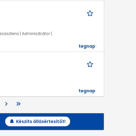
a
szisztens | Adminisztrátor |
tegnap
tegnap
Készíts állásértesítőt!