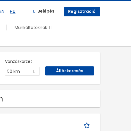
Belépés
EN
HU
Regisztráció
Munkáltatóknak
Vonzáskörzet
50 km
n