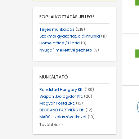
FOGLALKOZTATÁS JELLEGE
Teljes munkaidős
(218)
Szakmai gyakorlat, diákmunka
(11)
Home office / Hibrid
(3)
Nyugdíj mellett végezhető
(3)
MUNKÁLTATÓ
Randstad Hungary Kft.
(139)
Viapan „Dologidő” Kft.
(20)
Magyar Posta ZRt.
(15)
BECK AND PARTNERS Kft.
(12)
MADS Iskolaszövetkezet
(10)
Továbbiak »