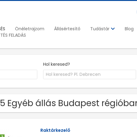
SÉS
Önéletrajzom
Állásértesítő
Blog
Tudástár
ETÉS FELADÁS
Hol keresed?
5 Egyéb állás Budapest régióba
Raktárkezelő