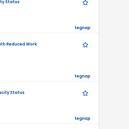
ty Status
tegnap
with Reduced Work
tegnap
city Status
tegnap