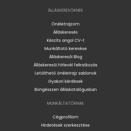
ÁLLÁSKERESŐKNEK
Önéletrajzom
Álláskeresés
Készíts angol CV-t
Munkáltató keresése
Álláskeresői Blog
Álláskeresői hírlevél feliratkozás
Letölthető önéletrajz sablonok
Gyakori kérdések
Böngésszen álláskatalógusban
MUNKÁLTATÓKNAK
Cégprofilom
Hirdetések szerkesztése