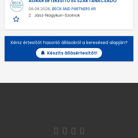
AGRÁR ÉRTÉKESÍTŐ ÉS SZAKTANÁCSADÓ
06.08.2026,
BECK AND PARTNERS Kft.
Jász-Nagykun-Szolnok
Kérsz értesítőt hasonló állásokról a keresésed alapján?
Készíts állásértesítőt!