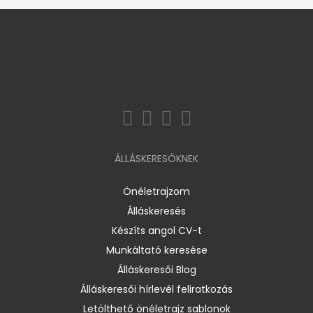
ÁLLÁSKERESŐKNEK
Önéletrajzom
Álláskeresés
Készíts angol CV-t
Munkáltató keresése
Álláskeresői Blog
Álláskeresői hírlevél feliratkozás
Letölthető önéletrajz sablonok