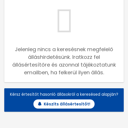
Jelenleg nincs a keresésnek megfelelő
álláshirdetésünk. Iratkozz fel
állásértesítőre és azonnal tájékoztatunk
emailben, ha felkerül ilyen állás.
Kérsz értesítőt hasonló állásokról a keresésed alapján?
Készíts állásértesítőt!