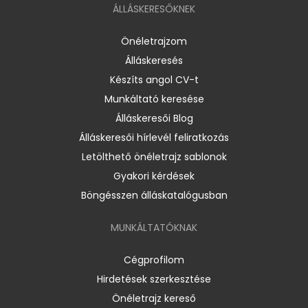
ÁLLÁSKERESŐKNEK
Önéletrajzom
Álláskeresés
Készíts angol CV-t
Munkáltató keresése
Álláskeresői Blog
Álláskeresői hírlevél feliratkozás
Letölthető önéletrajz sablonok
Gyakori kérdések
Böngésszen álláskatalógusban
MUNKÁLTATÓKNAK
Cégprofilom
Hirdetések szerkesztése
Önéletrajz kereső