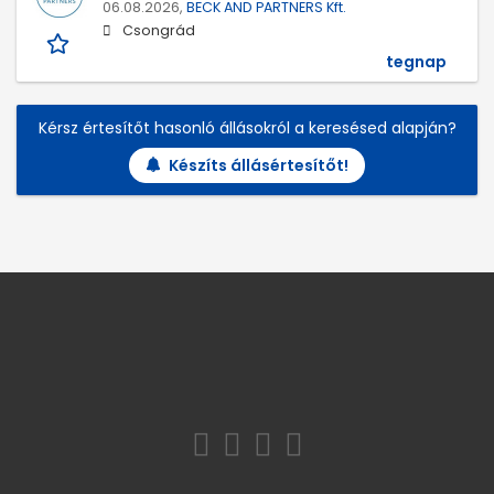
06.08.2026,
BECK AND PARTNERS Kft.
Csongrád
tegnap
Kérsz értesítőt hasonló állásokról a keresésed alapján?
Készíts állásértesítőt!