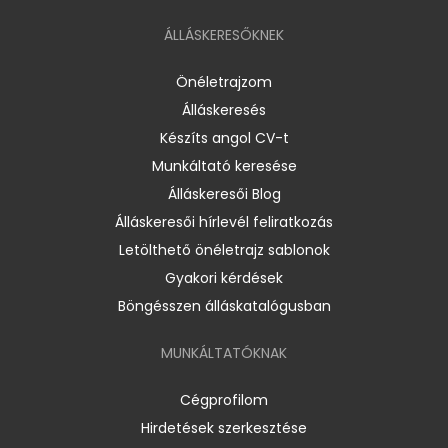
ÁLLÁSKERESŐKNEK
Önéletrajzom
Álláskeresés
Készíts angol CV-t
Munkáltató keresése
Álláskeresői Blog
Álláskeresői hírlevél feliratkozás
Letölthető önéletrajz sablonok
Gyakori kérdések
Böngésszen álláskatalógusban
MUNKÁLTATÓKNAK
Cégprofilom
Hirdetések szerkesztése