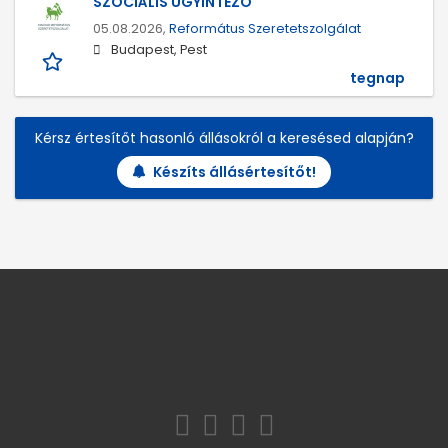
SZOCIÁLIS ÜGYINTÉZŐ
05.08.2026,
Református Szeretetszolgálat
Budapest, Pest
tegnap
Kérsz értesítőt hasonló állásokról a keresésed alapján?
Készíts állásértesítőt!