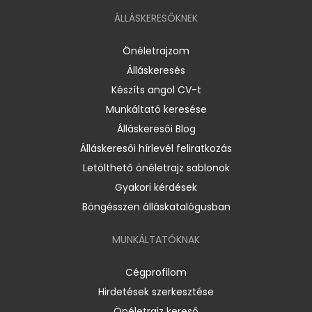
ÁLLÁSKERESŐKNEK
Önéletrajzom
Álláskeresés
Készíts angol CV-t
Munkáltató keresése
Álláskeresői Blog
Álláskeresői hírlevél feliratkozás
Letölthető önéletrajz sablonok
Gyakori kérdések
Böngésszen álláskatalógusban
MUNKÁLTATÓKNAK
Cégprofilom
Hirdetések szerkesztése
Önéletrajz kereső