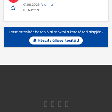
01.08.2026,
Vienna
Austria
Kérsz értesítőt hasonló állásokról a keresésed alapján?
Készíts állásértesítőt!