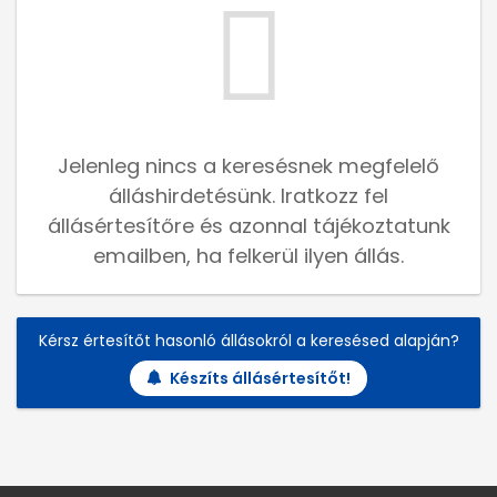
Jelenleg nincs a keresésnek megfelelő
álláshirdetésünk. Iratkozz fel
állásértesítőre és azonnal tájékoztatunk
emailben, ha felkerül ilyen állás.
Kérsz értesítőt hasonló állásokról a keresésed alapján?
Készíts állásértesítőt!