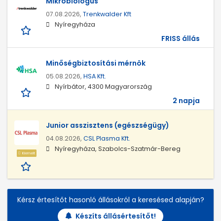
Mikrobiológus
07.08.2026,
Trenkwalder Kft
Nyíregyháza
FRISS állás
Minőségbiztosítási mérnök
05.08.2026,
HSA Kft.
Nyírbátor, 4300 Magyarország
2 napja
Junior asszisztens (egészségügy)
04.08.2026,
CSL Plasma Kft.
Nyíregyháza, Szabolcs-Szatmár-Bereg
Kiemelt
Kérsz értesítőt hasonló állásokról a keresésed alapján?
Készíts állásértesítőt!