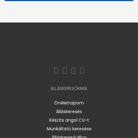
ÁLLÁSKERESŐKNEK
Önéletrajzom
Álláskeresés
Készíts angol CV-t
Munkáltató keresése
Álláskeresői Blog