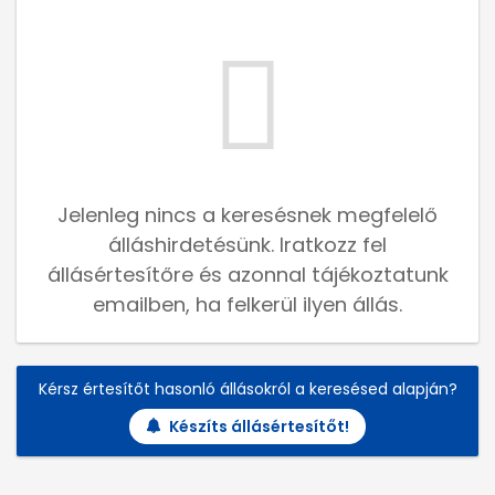
Jelenleg nincs a keresésnek megfelelő
álláshirdetésünk. Iratkozz fel
állásértesítőre és azonnal tájékoztatunk
emailben, ha felkerül ilyen állás.
Kérsz értesítőt hasonló állásokról a keresésed alapján?
Készíts állásértesítőt!