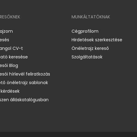
ERESŐKNEK
MUNKÁLTATÓKNAK
rajzom
Cégprofilom
resés
Hirdetések szerkesztése
 angol CV-t
Önéletrajz kereső
ató keresése
Szolgáltatások
esői Blog
esői hírlevél feliratkozás
ető önéletrajz sablonok
 kérdések
zen álláskatalógusban