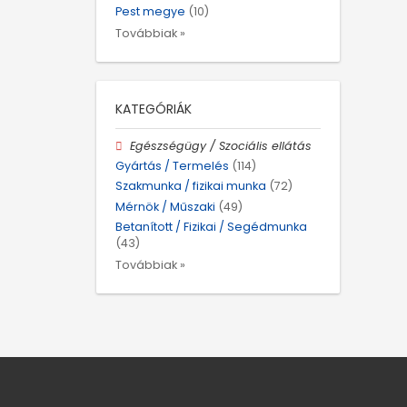
Pest megye
(10)
Továbbiak »
KATEGÓRIÁK
Egészségügy / Szociális ellátás
Gyártás / Termelés
(114)
Szakmunka / fizikai munka
(72)
Mérnök / Műszaki
(49)
Betanított / Fizikai / Segédmunka
(43)
Továbbiak »