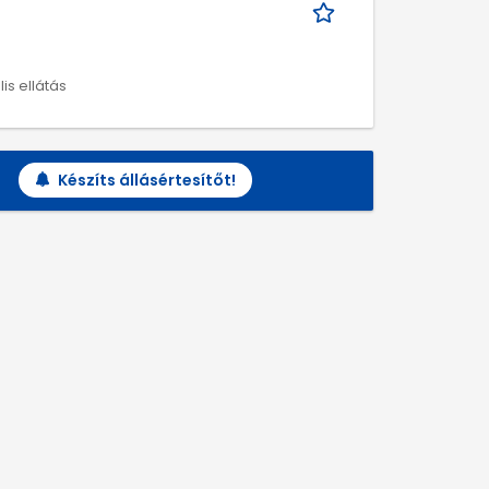
is ellátás
Készíts állásértesítőt!