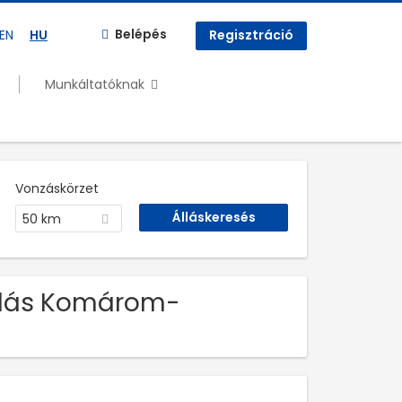
Belépés
EN
HU
Regisztráció
Munkáltatóknak
Vonzáskörzet
50 km
 Állás Komárom-