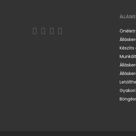
ÁLLÁSK
Önélet
Álláske
Készíts
Munkált
Állásker
Állásker
Letölth
Gyakori
Böngéss