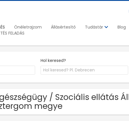
SÉS
Önéletrajzom
Állásértesítő
Blog
Tudástár
ETÉS FELADÁS
Hol keresed?
Egészségügy / Szociális ellátás
sztergom megye