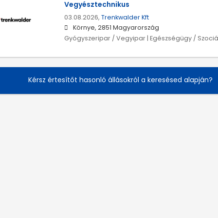
Vegyésztechnikus
03.08.2026,
Trenkwalder Kft
Környe, 2851 Magyarország
Gyógyszeripar / Vegyipar | Egészségügy / Szociál
Kérsz értesítőt hasonló állásokról a keresésed alapján?