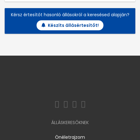
Kérsz értesítőt hasonló állásokról a keresésed alapján?
Készíts állásértesítőt!
ÁLLÁSKERESŐKNEK
Önéletrajzom