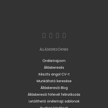
ÁLLÁSKERESŐKNEK
Önéletrajzom
Álláskeresés
Készíts angol CV-t
Munkáltató keresése
Álláskeresői Blog
Álláskeresői hírlevél feliratkozás
Letölthető önéletrajz sablonok
Gyakori kérdések