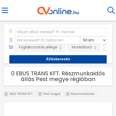
Foglalkoztatás jellege
Munkáltató
Telep
0 EBUS TRANS KFT. Részmunkaidős
állás Pest megye régióban
EBUS TRANS KFT.
Pest megye
Részmunkaidős