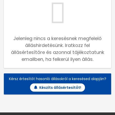
Jelenleg nincs a keresésnek megfelelő
álláshirdetésünk. Iratkozz fel
állásértesítőre és azonnal tájékoztatunk
emailben, ha felkerül ilyen állás.
Kérsz értesítőt hasonló állásokról a keresésed alapján?
Készíts állásértesítőt!