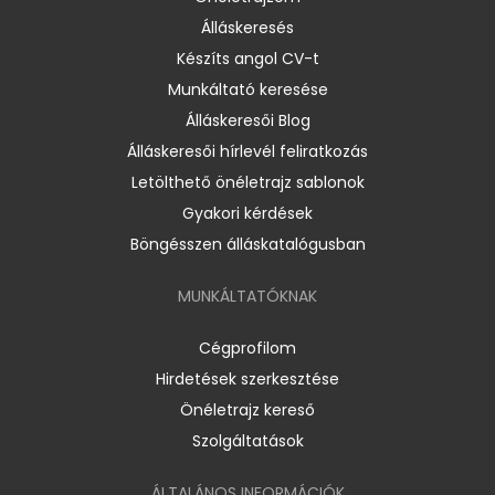
Álláskeresés
Készíts angol CV-t
Munkáltató keresése
Álláskeresői Blog
Álláskeresői hírlevél feliratkozás
Letölthető önéletrajz sablonok
Gyakori kérdések
Böngésszen álláskatalógusban
MUNKÁLTATÓKNAK
Cégprofilom
Hirdetések szerkesztése
Önéletrajz kereső
Szolgáltatások
ÁLTALÁNOS INFORMÁCIÓK