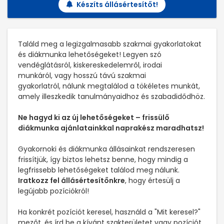
Készíts állásértesítőt!
Találd meg a legizgalmasabb szakmai gyakorlatokat
és diákmunka lehetőségeket! Legyen szó
vendéglátásról, kiskereskedelemről, irodai
munkáról, vagy hosszú távú szakmai
gyakorlatról, nálunk megtalálod a tökéletes munkát,
amely illeszkedik tanulmányaidhoz és szabadidődhöz.
Ne hagyd ki az új lehetőségeket – frissülő
diákmunka ajánlatainkkal naprakész maradhatsz!
Gyakornoki és diákmunka állásainkat rendszeresen
frissítjük, így biztos lehetsz benne, hogy mindig a
legfrissebb lehetőségeket találod meg nálunk.
Iratkozz fel állásértesítőnkre
, hogy értesülj a
legújabb pozíciókról!
Ha konkrét pozíciót keresel, használd a "Mit keresel?"
mezőt, és írd be a kívánt szakterületet vagy pozíciót,