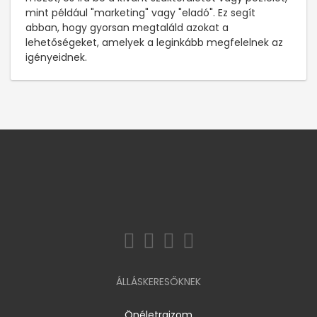
mint például "marketing" vagy "eladó". Ez segít
abban, hogy gyorsan megtaláld azokat a
lehetőségeket, amelyek a leginkább megfelelnek az
igényeidnek.
ÁLLÁSKERESŐKNEK
Önéletrajzom