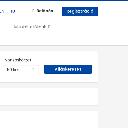
Belépés
EN
HU
Regisztráció
Munkáltatóknak
Vonzáskörzet
50 km