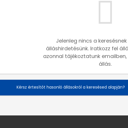
Jelenleg nincs a keresésnek
álláshirdetésünk. Iratkozz fel ál
azonnal tájékoztatunk emailben, h
állás.
Kérsz értesítőt hasonló állásokról a keresésed alapján?