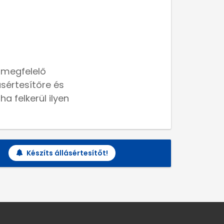
 megfelelő
lásértesítőre és
a felkerül ilyen
Készíts állásértesítőt!