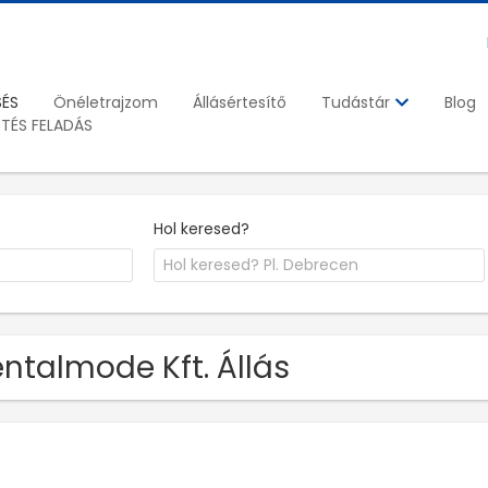
SÉS
Önéletrajzom
Állásértesítő
Blog
Tudástár
ETÉS FELADÁS
Hol keresed?
ntalmode Kft. Állás