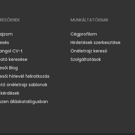
ERESŐKNEK
MUNKÁLTATÓKNAK
rajzom
Cégprofilom
resés
Hirdetések szerkesztése
 angol CV-t
Önéletrajz kereső
ató keresése
Szolgáltatások
esői Blog
esői hírlevél feliratkozás
ető önéletrajz sablonok
 kérdések
zen álláskatalógusban