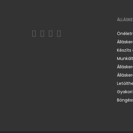
ÁLLÁSK
Önélet
Álláske
Készíts
Munkált
Állásker
Állásker
Letölth
Gyakori
Böngéss