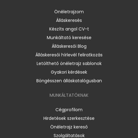
Önéletrajzom
Álláskeresés
Készíts angol CV-t
Munkáltató keresése
Álláskeresői Blog
Álláskeresői hírlevél feliratkozás
Letölthető önéletrajz sablonok
Gyakori kérdések
Böngésszen álláskatalógusban
MUNKÁLTATÓKNAK
Cégprofilom
Hirdetések szerkesztése
Önéletrajz kereső
Szolgáltatások