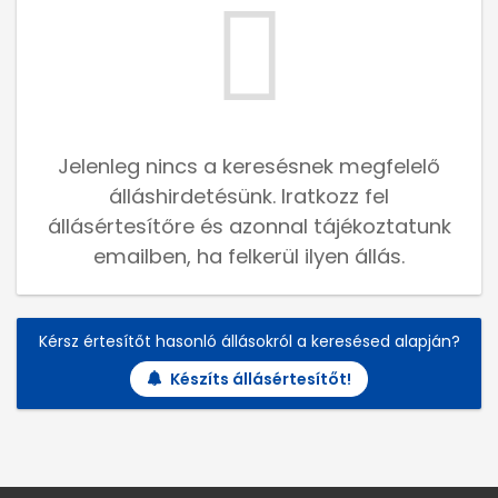
Jelenleg nincs a keresésnek megfelelő
álláshirdetésünk. Iratkozz fel
állásértesítőre és azonnal tájékoztatunk
emailben, ha felkerül ilyen állás.
Kérsz értesítőt hasonló állásokról a keresésed alapján?
Készíts állásértesítőt!