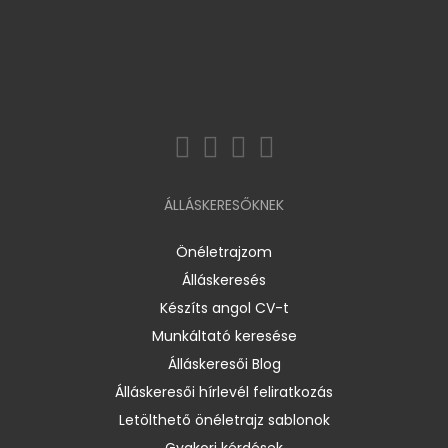
ÁLLÁSKERESŐKNEK
Önéletrajzom
Álláskeresés
Készíts angol CV-t
Munkáltató keresése
Álláskeresői Blog
Álláskeresői hírlevél feliratkozás
Letölthető önéletrajz sablonok
Gyakori kérdések