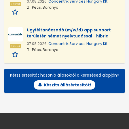
07.08.2026,
Concentrix Services Hungary Kft.
Kiemelt
Pécs, Baranya
Ügyféltanácsadó (m/w/d) app support
területén német nyelvtudással - hibrid
07.08.2026,
Concentrix Services Hungary Kft.
Kiemelt
Pécs, Baranya
Kérsz értesítőt hasonló állásokról a keresésed alapján?
Készíts állásértesítőt!