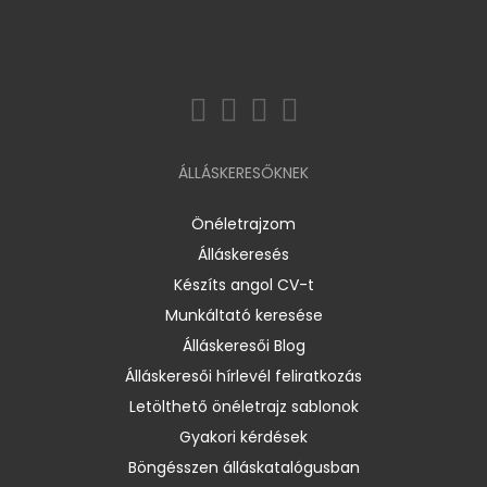
ÁLLÁSKERESŐKNEK
Önéletrajzom
Álláskeresés
Készíts angol CV-t
Munkáltató keresése
Álláskeresői Blog
Álláskeresői hírlevél feliratkozás
Letölthető önéletrajz sablonok
Gyakori kérdések
Böngésszen álláskatalógusban