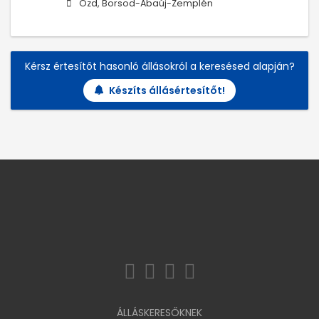
Ózd, Borsod-Abaúj-Zemplén
Kérsz értesítőt hasonló állásokról a keresésed alapján?
Készíts állásértesítőt!
ÁLLÁSKERESŐKNEK