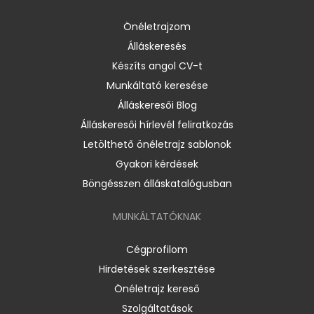
Önéletrajzom
Álláskeresés
Készíts angol CV-t
Munkáltató keresése
Álláskeresői Blog
Álláskeresői hírlevél feliratkozás
Letölthető önéletrajz sablonok
Gyakori kérdések
Böngésszen álláskatalógusban
MUNKÁLTATÓKNAK
Cégprofilom
Hirdetések szerkesztése
Önéletrajz kereső
Szolgáltatások