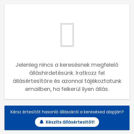
Jelenleg nincs a keresésnek megfelelő
álláshirdetésünk. Iratkozz fel
állásértesítőre és azonnal tájékoztatunk
emailben, ha felkerül ilyen állás.
Kérsz értesítőt hasonló állásokról a keresésed alapján?
Készíts állásértesítőt!