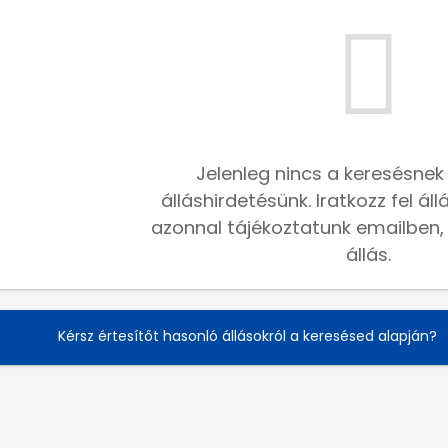
Jelenleg nincs a keresésnek
álláshirdetésünk. Iratkozz fel ál
azonnal tájékoztatunk emailben, h
állás.
Kérsz értesítőt hasonló állásokról a keresésed alapján?