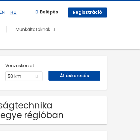
Belépés
EN
HU
Regisztráció
Munkáltatóknak
Vonzáskörzet
50 km
nságtechnika
megye régióban