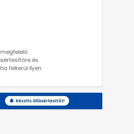
 megfelelő
lásértesítőre és
a felkerül ilyen
Készíts állásértesítőt!