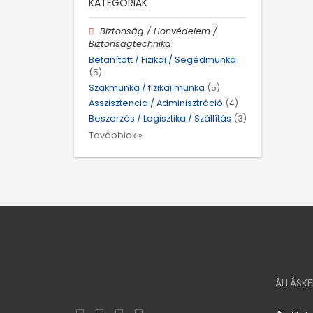
KATEGÓRIÁK
Biztonság / Honvédelem /
Biztonságtechnika
Betanított / Fizikai / Segédmunka
(5)
Szakmunka / fizikai munka
(5)
Asszisztencia / Adminisztráció
(4)
Beszerzés / Logisztika / Szállítás
(3)
Továbbiak »
ÁLLÁSK