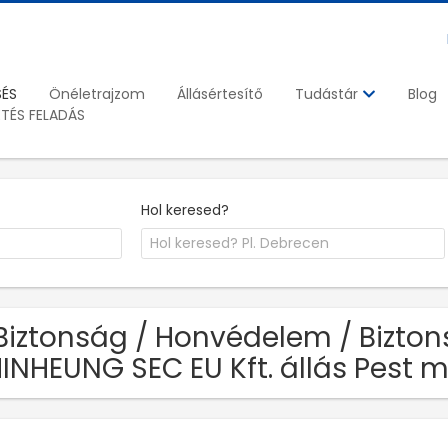
SÉS
Önéletrajzom
Állásértesítő
Blog
Tudástár
ETÉS FELADÁS
Hol keresed?
Biztonság / Honvédelem / Bizto
INHEUNG SEC EU Kft. állás Pest 