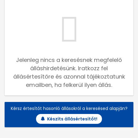
Jelenleg nincs a keresésnek megfelelő
álláshirdetésünk. Iratkozz fel
állásértesítőre és azonnal tájékoztatunk
emailben, ha felkerül ilyen állás.
Kérsz értesítőt hasonló állásokról a keresésed alapján?
Készíts állásértesítőt!