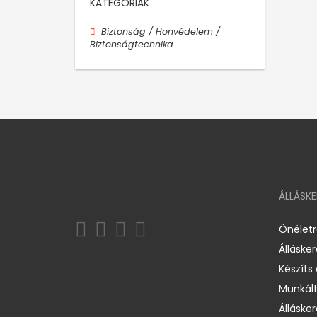
KATEGÓRIÁK
Biztonság / Honvédelem /
Biztonságtechnika
ÁLLÁSK
Önélet
Álláske
Készíts
Munkált
Állásker