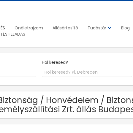
SÉS
Önéletrajzom
Állásértesítő
Blog
Tudástár
ETÉS FELADÁS
Hol keresed?
Biztonság / Honvédelem / Bizto
emélyszállítási Zrt. állás Budap