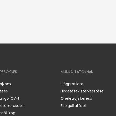
ERESŐKNEK
MUNKÁLTATÓKNAK
rajzom
Cégprofilom
resés
Hirdetések szerkesztése
 angol CV-t
Önéletrajz kereső
ató keresése
Szolgáltatások
esői Blog