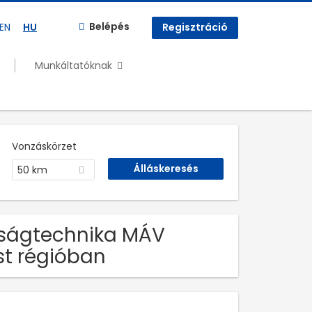
Belépés
EN
HU
Regisztráció
Munkáltatóknak
Vonzáskörzet
50 km
nságtechnika MÁV
est régióban