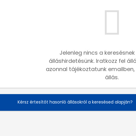
Jelenleg nincs a keresésnek
álláshirdetésünk. Iratkozz fel ál
azonnal tájékoztatunk emailben, h
állás.
Kérsz értesítőt hasonló állásokról a keresésed alapján?