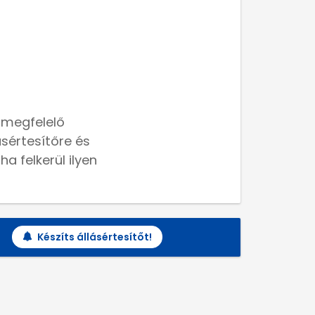
 megfelelő
lásértesítőre és
a felkerül ilyen
Készíts állásértesítőt!