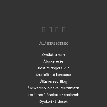
ÁLLÁSKERESŐKNEK
Önéletrajzom
Álláskeresés
Készíts angol CV-t
Munkáltató keresése
Álláskeresői Blog
Álláskeresői hírlevél feliratkozás
Letölthető önéletrajz sablonok
Gyakori kérdések