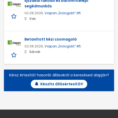
Éjszakai rakodó és baromfitelepi
segédmunkás
02.08.2026,
Viapan „Dologidő” Kft.
Vas
Betanított kézi csomagoló
02.08.2026,
Viapan „Dologidő” Kft.
Sárvár
Kérsz értesítőt hasonló állásokról a keresésed alapján?
Készíts állásértesítőt!