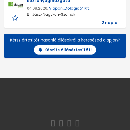
Kézi anyagmozgató
04.08.2026,
Viapan „Dologidő” Kft.
Jász-Nagykun-Szolnok
2 napja
Kérsz értesítőt hasonló állásokról a keresésed alapján?
Készíts állásértesítőt!