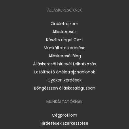
ÁLLÁSKERESŐKNEK
Önéletrajzom
Álláskeresés
Készíts angol CV-t
Munkáltató keresése
Álláskeresői Blog
Álláskeresői hírlevél feliratkozás
Letölthető önéletrajz sablonok
Gyakori kérdések
Böngésszen álláskatalógusban
MUNKÁLTATÓKNAK
Cégprofilom
Hirdetések szerkesztése