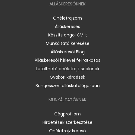
ÁLLÁSKERESŐKNEK
Önéletrajzom
Álláskeresés
Készíts angol CV-t
Munkáltató keresése
Álláskeresői Blog
Álláskeresői hírlevél feliratkozás
Letölthető önéletrajz sablonok
Gyakori kérdések
Böngésszen álláskatalógusban
MUNKÁLTATÓKNAK
Cégprofilom
Hirdetések szerkesztése
Önéletrajz kereső