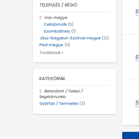
TELEPÜLÉS / RÉGIÓ
Vas megye
Celldömölk
(5)
Szombathely
(1)
Jász-Nagykun-Szolnok megye
(12)
Pest megye
(11)
Továbbiak »
KATEGÓRIÁK
Betanított / Fizikai /
Segédmunka
Gyártás / Termelés
(3)