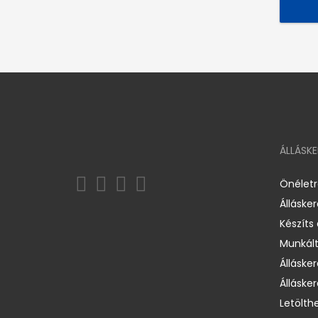
ÁLLÁSK
Önélet
Álláske
Készíts
Munkált
Állásker
Állásker
Letölth