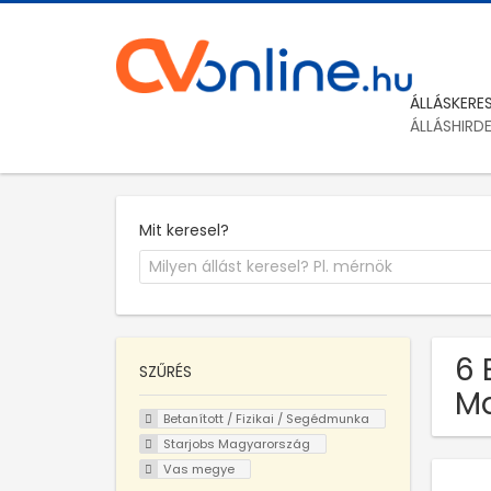
ÁLLÁSKERE
ÁLLÁSHIRD
Mit keresel?
6 
SZŰRÉS
Ma
Betanított / Fizikai / Segédmunka
Starjobs Magyarország
Vas megye