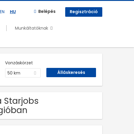
Belépés
EN
HU
Regisztráció
Munkáltatóknak
Vonzáskörzet
50 km
a Starjobs
gióban