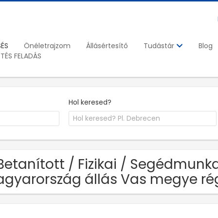
SÉS
Önéletrajzom
Állásértesítő
Blog
Tudástár
ETÉS FELADÁS
Hol keresed?
Betanított / Fizikai / Segédmunk
gyarország állás Vas megye ré