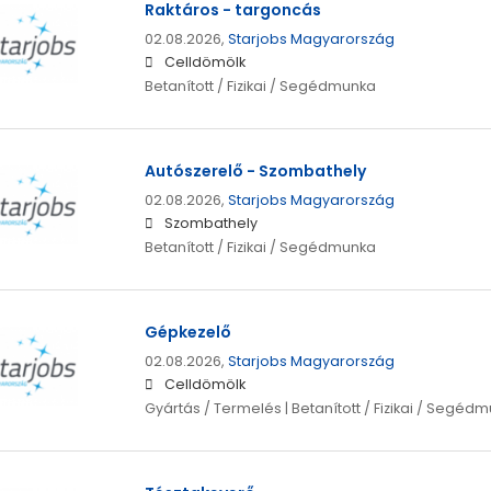
Raktáros - targoncás
02.08.2026,
Starjobs Magyarország
Celldömölk
Betanított / Fizikai / Segédmunka
Autószerelő - Szombathely
02.08.2026,
Starjobs Magyarország
Szombathely
Betanított / Fizikai / Segédmunka
Gépkezelő
02.08.2026,
Starjobs Magyarország
Celldömölk
Gyártás / Termelés | Betanított / Fizikai / Segéd