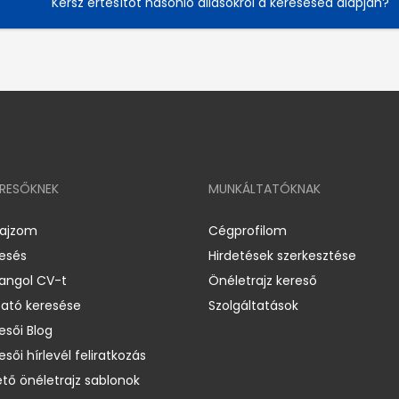
Kérsz értesítőt hasonló állásokról a keresésed alapján?
ERESŐKNEK
MUNKÁLTATÓKNAK
rajzom
Cégprofilom
resés
Hirdetések szerkesztése
 angol CV-t
Önéletrajz kereső
ató keresése
Szolgáltatások
esői Blog
esői hírlevél feliratkozás
ető önéletrajz sablonok