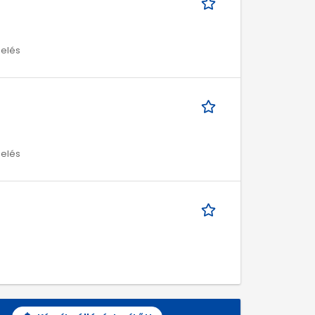
melés
melés