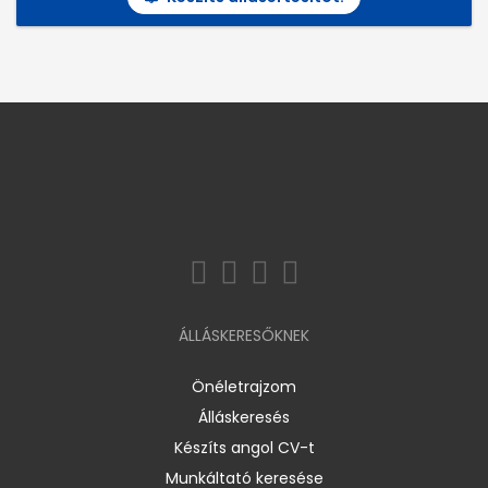
ÁLLÁSKERESŐKNEK
Önéletrajzom
Álláskeresés
Készíts angol CV-t
Munkáltató keresése