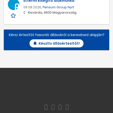
Éttermi kisegítő diákmunka
06.08.2026,
Pensum Group Nyrt
Kisvárda, 4600 Magyarország
Kérsz értesítőt hasonló állásokról a keresésed alapján?
Készíts állásértesítőt!