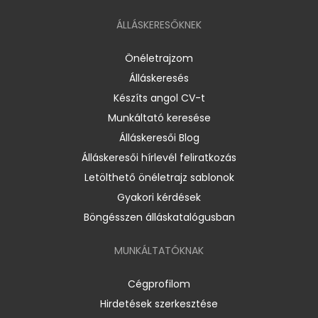
ÁLLÁSKERESŐKNEK
Önéletrajzom
Álláskeresés
Készíts angol CV-t
Munkáltató keresése
Álláskeresői Blog
Álláskeresői hírlevél feliratkozás
Letölthető önéletrajz sablonok
Gyakori kérdések
Böngésszen álláskatalógusban
MUNKÁLTATÓKNAK
Cégprofilom
Hirdetések szerkesztése