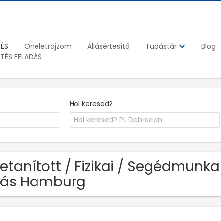
SÉS
Önéletrajzom
Állásértesítő
Blog
Tudástár
ETÉS FELADÁS
Hol keresed?
Betanított / Fizikai / Segédmun
lás Hamburg