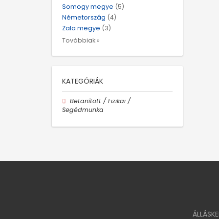
Somogy megye
(5)
Németország
(4)
Zala megye
(3)
Továbbiak »
KATEGÓRIÁK
Betanított / Fizikai /
Segédmunka
ÁLLÁSK