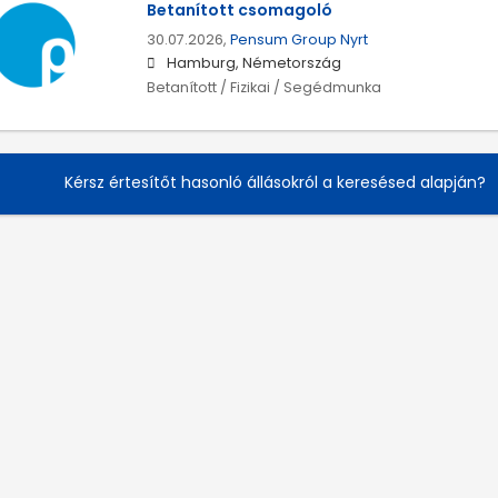
Betanított csomagoló
30.07.2026,
Pensum Group Nyrt
Hamburg, Németország
Betanított / Fizikai / Segédmunka
Kérsz értesítőt hasonló állásokról a keresésed alapján?