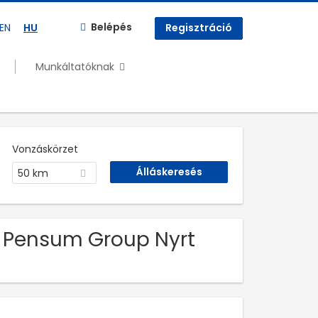
Belépés
EN
HU
Regisztráció
Munkáltatóknak
Vonzáskörzet
50 km
ka Pensum Group Nyrt