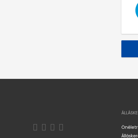
ÁLLÁSK
Önélet
Álláske