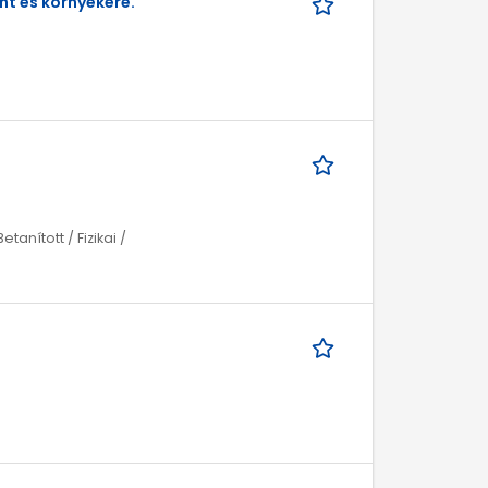
nt és környékére.
tanított / Fizikai /