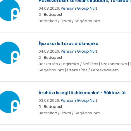
Házvezetőket keresünk Budaörs, Törökbáli
04.08.2026,
Pensum Group Nyrt
Budapest
Betanított / Fizikai / Segédmunka
Éjszakai leltáros diákmunka
04.08.2026,
Pensum Group Nyrt
Budapest
Beszerzés / Logisztika / Szállítás | Szezonmunka | Be
Segédmunka | Értékesítés / Kereskedelem
Áruházi kisegítő diákmunka! - Rákóczi út
03.08.2026,
Pensum Group Nyrt
Budapest
Betanított / Fizikai / Segédmunka