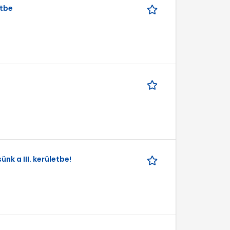
etbe
k a III. kerületbe!