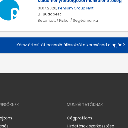
Küldeményfeldolgozói munkalehetőség
31.07.2026,
Pensum Group Nyrt
Budapest
Betanított / Fizikai / Segédmunka
Kérsz értesítőt hasonló állásokról a keresésed alapján?
ERESŐKNEK
MUNKÁLTATÓKNAK
rajzom
Cégprofilom
resés
Hirdetések szerkesztése