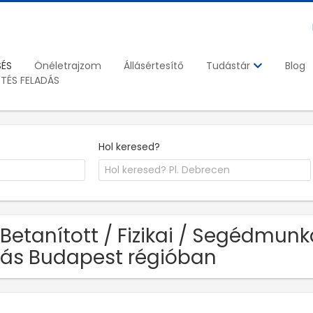
SÉS
Önéletrajzom
Állásértesítő
Blog
Tudástár
ETÉS FELADÁS
Hol keresed?
 Betanított / Fizikai / Segédmu
lás Budapest régióban