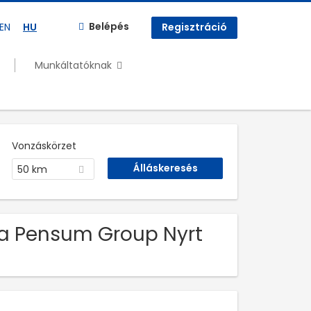
Belépés
EN
HU
Regisztráció
Munkáltatóknak
Vonzáskörzet
50 km
nka Pensum Group Nyrt