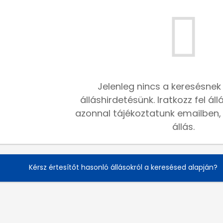
Jelenleg nincs a keresésnek
álláshirdetésünk. Iratkozz fel ál
azonnal tájékoztatunk emailben, h
állás.
Kérsz értesítőt hasonló állásokról a keresésed alapján?