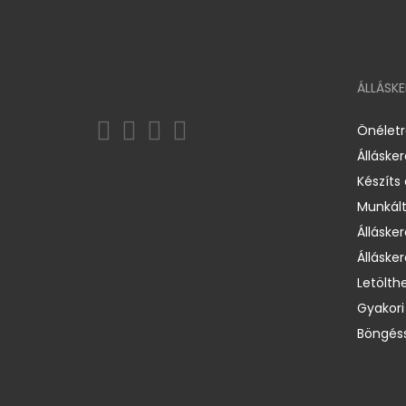
ÁLLÁSK
Önélet
Álláske
Készíts
Munkált
Állásker
Állásker
Letölth
Gyakori
Böngéss