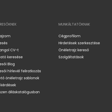
ERESŐKNEK
MUNKÁLTATÓKNAK
rajzom
Cégprofilom
resés
Hirdetések szerkesztése
 angol CV-t
Önéletrajz kereső
ató keresése
Szolgáltatások
esői Blog
esői hírlevél feliratkozás
ető önéletrajz sablonok
 kérdések
zen álláskatalógusban