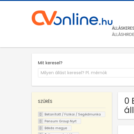
ÁLLÁSKERE
ÁLLÁSHIRD
Mit keresel?
0 
SZŰRÉS
ál
Betanított / Fizikai / Segédmunka
Pensum Group Nyrt
Békés megye