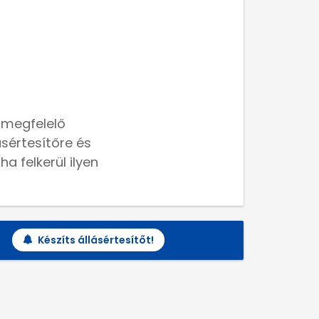
 megfelelő
lásértesítőre és
a felkerül ilyen
Készíts állásértesítőt!