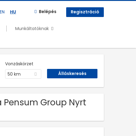
Belépés
EN
HU
Regisztráció
Munkáltatóknak
Vonzáskörzet
50 km
ka Pensum Group Nyrt