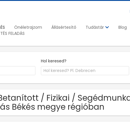
SÉS
Önéletrajzom
Állásértesítő
Blog
Tudástár
ETÉS FELADÁS
Hol keresed?
Betanított / Fizikai / Segédmun
lás Békés megye régióban