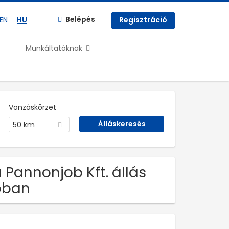
Belépés
EN
HU
Regisztráció
Munkáltatóknak
Vonzáskörzet
50 km
 Pannonjob Kft. állás
óban