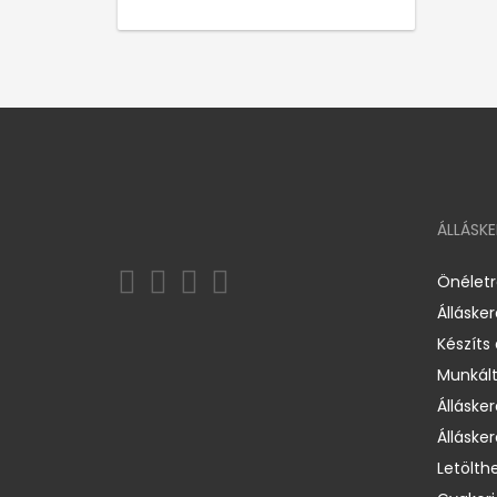
ÁLLÁSK
Önélet
Álláske
Készíts
Munkált
Állásker
Állásker
Letölth