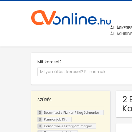
ÁLLÁSKERE
ÁLLÁSHIRD
Mit keresel?
2 
SZŰRÉS
K
Betanított / Fizikai / Segédmunka
Pannonjob Kft.
Komárom-Esztergom megye