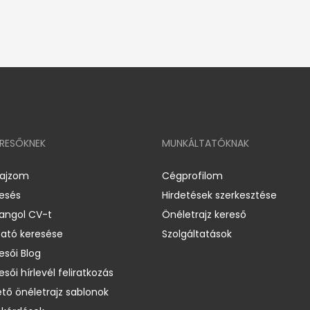
ERESŐKNEK
MUNKÁLTATÓKNAK
rajzom
Cégprofilom
resés
Hirdetések szerkesztése
 angol CV-t
Önéletrajz kereső
ató keresése
Szolgáltatások
esői Blog
esői hírlevél feliratkozás
ető önéletrajz sablonok