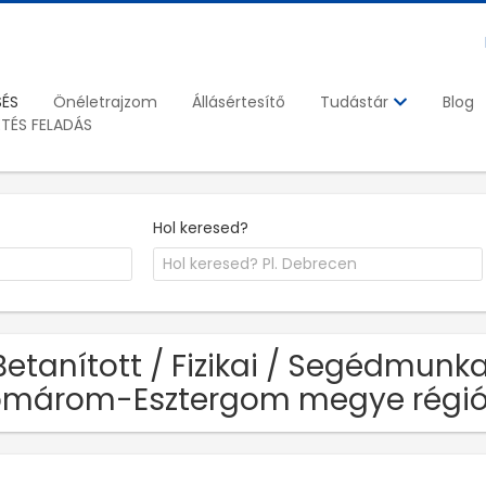
SÉS
Önéletrajzom
Állásértesítő
Blog
Tudástár
ETÉS FELADÁS
Hol keresed?
Betanított / Fizikai / Segédmunka
omárom-Esztergom megye régi