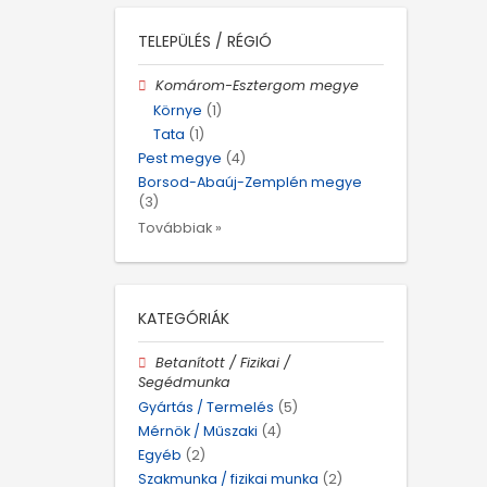
TELEPÜLÉS / RÉGIÓ
Komárom-Esztergom megye
Környe
(1)
Tata
(1)
Pest megye
(4)
Borsod-Abaúj-Zemplén megye
(3)
Továbbiak »
KATEGÓRIÁK
Betanított / Fizikai /
Segédmunka
Gyártás / Termelés
(5)
Mérnök / Műszaki
(4)
Egyéb
(2)
Szakmunka / fizikai munka
(2)