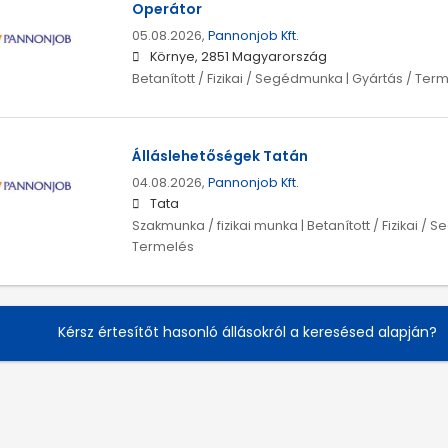
Operátor
05.08.2026,
Pannonjob Kft.
Környe, 2851 Magyarország
Betanított / Fizikai / Segédmunka | Gyártás / Ter
Álláslehetőségek Tatán
04.08.2026,
Pannonjob Kft.
Tata
Szakmunka / fizikai munka | Betanított / Fizikai /
Termelés
Kérsz értesítőt hasonló állásokról a keresésed alapján?