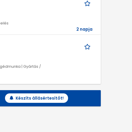
melés
2 napja
 Segédmunka | Gyártás /
Készíts állásértesítőt!