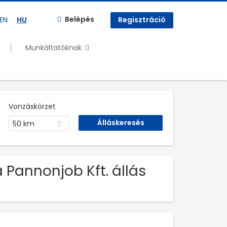
Belépés
EN
HU
Regisztráció
Munkáltatóknak
Vonzáskörzet
50 km
 Pannonjob Kft. állás