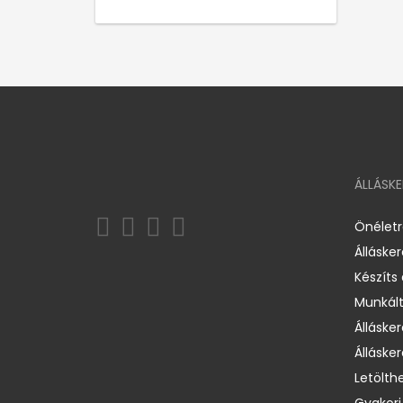
ÁLLÁSK
Önélet
Álláske
Készíts
Munkált
Állásker
Állásker
Letölth