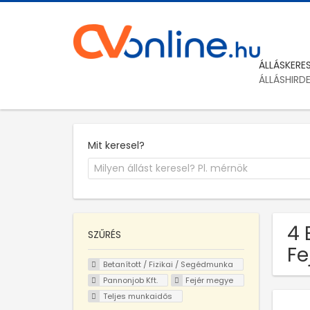
ÁLLÁSKERE
ÁLLÁSHIRD
Mit keresel?
4 
SZŰRÉS
Fe
Betanított / Fizikai / Segédmunka
Pannonjob Kft.
Fejér megye
Teljes munkaidős