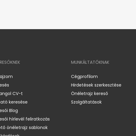
ERESŐKNEK
MUNKÁLTATÓKNAK
rajzom
Cégprofilom
resés
Hirdetések szerkesztése
 angol CV-t
Önéletrajz kereső
ató keresése
Szolgáltatások
esői Blog
esői hírlevél feliratkozás
ető önéletrajz sablonok