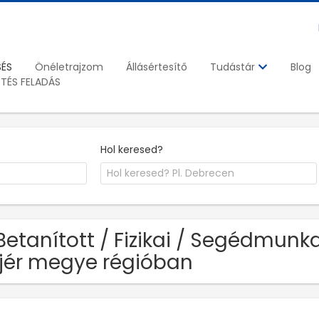
SÉS
Önéletrajzom
Állásértesítő
Blog
Tudástár
ETÉS FELADÁS
Hol keresed?
Betanított / Fizikai / Segédmunka
jér megye régióban