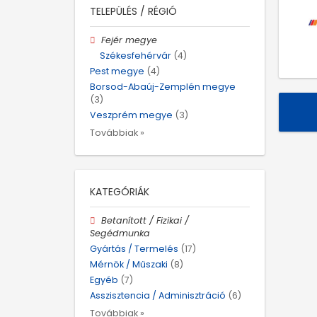
TELEPÜLÉS / RÉGIÓ
Fejér megye
Székesfehérvár
(4)
Pest megye
(4)
Borsod-Abaúj-Zemplén megye
(3)
Veszprém megye
(3)
Továbbiak »
KATEGÓRIÁK
Betanított / Fizikai /
Segédmunka
Gyártás / Termelés
(17)
Mérnök / Műszaki
(8)
Egyéb
(7)
Asszisztencia / Adminisztráció
(6)
Továbbiak »