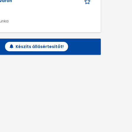
rváron
munka
Készíts állásértesítőt!