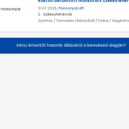
Raktári betanított munkatárs Székesfehé
31.07.2026,
Pannonjob Kft.
Székesfehérvár
Gyártás / Termelés | Betanított / Fizikai / Segéd
Kérsz értesítőt hasonló állásokról a keresésed alapján?