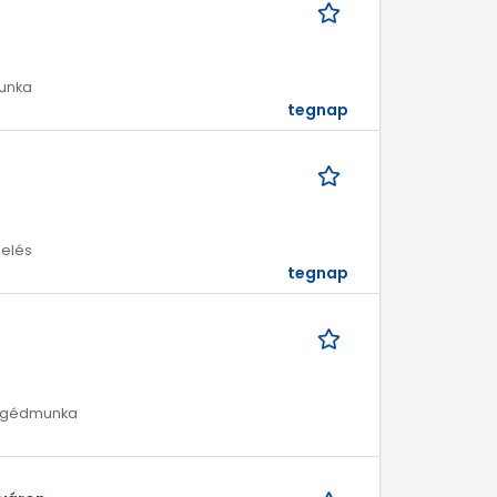
munka
tegnap
melés
tegnap
/ Segédmunka