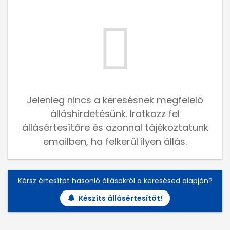
Jelenleg nincs a keresésnek megfelelő
álláshirdetésünk. Iratkozz fel
állásértesítőre és azonnal tájékoztatunk
emailben, ha felkerül ilyen állás.
Kérsz értesítőt hasonló állásokról a keresésed alapján?
Készíts állásértesítőt!