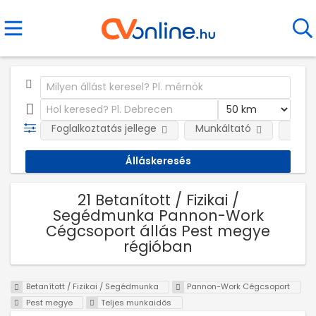
Foglalkoztatás jellege
Munkáltató
Telep
21 Betanított / Fizikai /
Segédmunka Pannon-Work
Cégcsoport állás Pest megye
régióban
Betanított / Fizikai / Segédmunka
Pannon-Work Cégcsoport
Pest megye
Teljes munkaidős