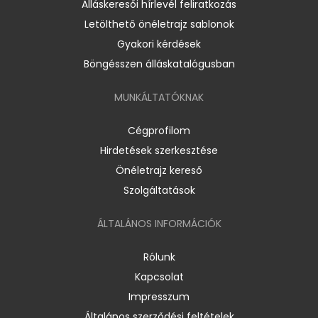
Álláskeresői hírlevél feliratkozás
Letölthető önéletrajz sablonok
Gyakori kérdések
Böngésszen álláskatalógusban
MUNKÁLTATÓKNAK
Cégprofilom
Hirdetések szerkesztése
Önéletrajz kereső
Szolgáltatások
ÁLTALÁNOS INFORMÁCIÓK
Rólunk
Kapcsolat
Impresszum
Általános szerződési feltételek