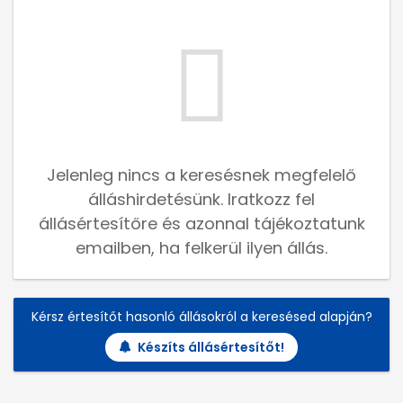
Jelenleg nincs a keresésnek megfelelő
álláshirdetésünk. Iratkozz fel
állásértesítőre és azonnal tájékoztatunk
emailben, ha felkerül ilyen állás.
Kérsz értesítőt hasonló állásokról a keresésed alapján?
Készíts állásértesítőt!