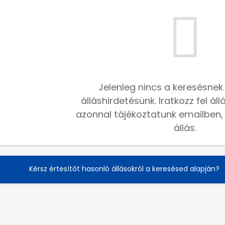
Jelenleg nincs a keresésnek
álláshirdetésünk. Iratkozz fel ál
azonnal tájékoztatunk emailben, h
állás.
Kérsz értesítőt hasonló állásokról a keresésed alapján?