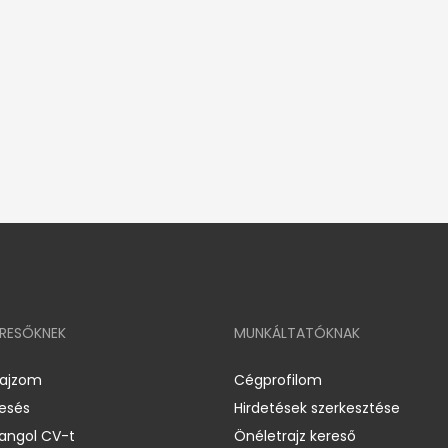
ERESŐKNEK
MUNKÁLTATÓKNAK
rajzom
Cégprofilom
resés
Hirdetések szerkesztése
 angol CV-t
Önéletrajz kereső