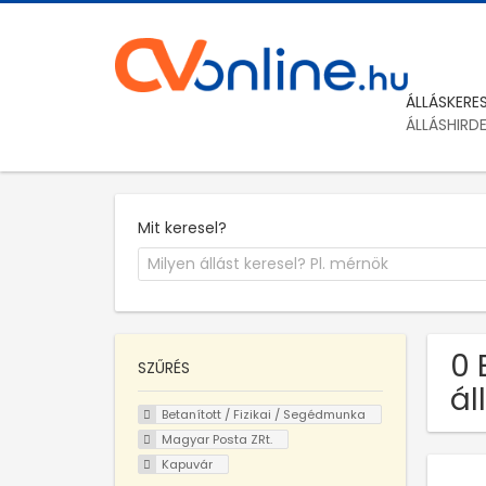
ÁLLÁSKERE
ÁLLÁSHIRD
Mit keresel?
0 
SZŰRÉS
ál
Betanított / Fizikai / Segédmunka
Magyar Posta ZRt.
Kapuvár