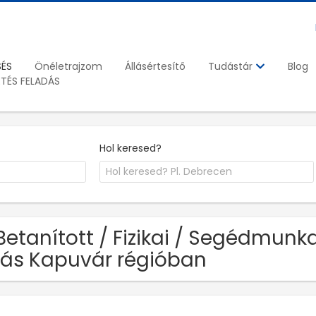
SÉS
Önéletrajzom
Állásértesítő
Blog
Tudástár
ETÉS FELADÁS
Hol keresed?
Betanított / Fizikai / Segédmunk
lás Kapuvár régióban