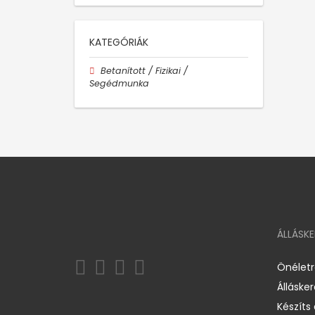
KATEGÓRIÁK
Betanított / Fizikai /
Segédmunka
ÁLLÁSK
Önélet
Álláske
Készíts