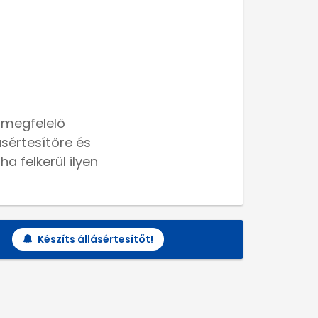
 megfelelő
lásértesítőre és
a felkerül ilyen
Készíts állásértesítőt!