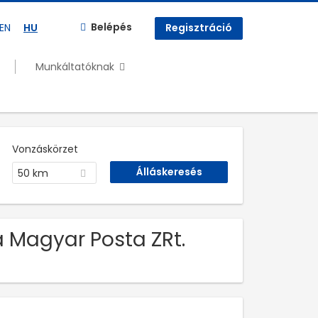
Belépés
EN
HU
Regisztráció
Munkáltatóknak
Vonzáskörzet
50 km
a Magyar Posta ZRt.