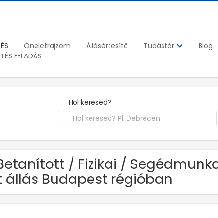
SÉS
Önéletrajzom
Állásértesítő
Blog
Tudástár
ETÉS FELADÁS
Hol keresed?
Betanított / Fizikai / Segédmunk
t állás Budapest régióban