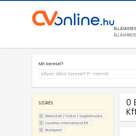
ÁLLÁSKERE
ÁLLÁSHIRD
Mit keresel?
0 
SZŰRÉS
Kf
Betanított / Fizikai / Segédmunka
Lasertec International Kft
Budapest