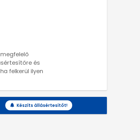
 megfelelő
lásértesítőre és
a felkerül ilyen
Készíts állásértesítőt!