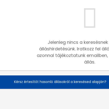
Jelenleg nincs a keresésnek
álláshirdetésünk. Iratkozz fel ál
azonnal tájékoztatunk emailben, h
állás.
Kérsz értesítőt hasonló állásokról a keresésed alapján?