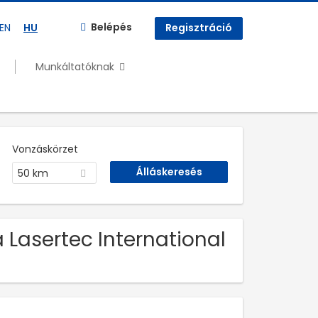
Belépés
EN
HU
Regisztráció
Munkáltatóknak
Vonzáskörzet
50 km
a Lasertec International