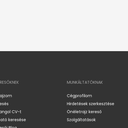
ERESŐKNEK
MUNKÁLTATÓKNAK
rajzom
Cégprofilom
resés
Hirdetések szerkesztése
 angol CV-t
Önéletrajz kereső
ató keresése
Szolgáltatások
esői Blog