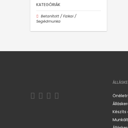
KATEGÓRIÁK
Betanított / Fizikai /
Segédmunka
ÁLLÁSK
Önélet
Álláske
Készíts
Munkált
Állásker